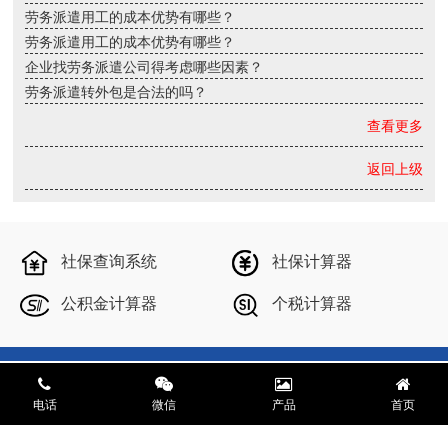
劳务派遣用工的成本优势有哪些？
劳务派遣用工的成本优势有哪些？
企业找劳务派遣公司得考虑哪些因素？
劳务派遣转外包是合法的吗？
查看更多
返回上级
社保查询系统
社保计算器
公积金计算器
个税计算器
Copyright © 2024 上海雄达财税咨询有限公司 All Rights Reserved
电话
微信
产品
首页
沪ICP备17035042号-1